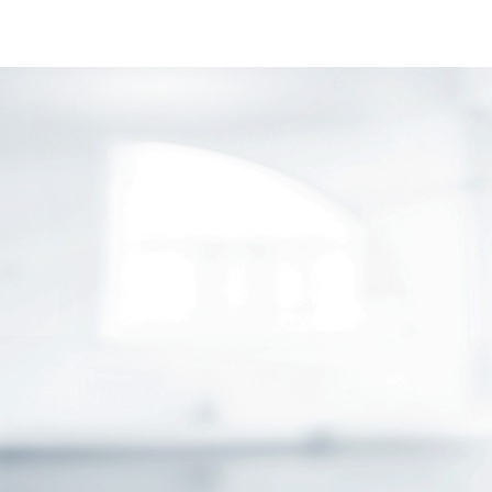
GESCHÄFTSKUNDEN
ÖFFENTLICHER DIENST
VORSORGE
FAMILIENVERSICHERUNG
SPONSORING