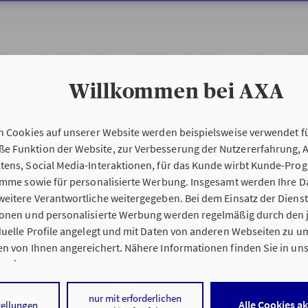
EN
GESCHÄFTSKUNDEN
ÖFFENTLICHER DIENST
FÜR SOLDATE
Willkommen bei AXA
n Cookies auf unserer Website werden beispielsweise verwendet fü
 Funktion der Website, zur Verbesserung der Nutzererfahrung, 
tens, Social Media-Interaktionen, für das Kunde wirbt Kunde-Pro
ramme sowie für personalisierte Werbung. Insgesamt werden Ihre D
eitere Verantwortliche weitergegeben. Bei dem Einsatz der Dienste
ionen und personalisierte Werbung werden regelmäßig durch den 
iduelle Profile angelegt und mit Daten von anderen Webseiten zu 
n von Ihnen angereichert. Nähere Informationen finden Sie in un
nweisen
.
 auf „Alle Cookies akzeptieren" stimmen Sie für alle nicht technisc
nur mit erforderlichen
Alle Cookies a
tellungen