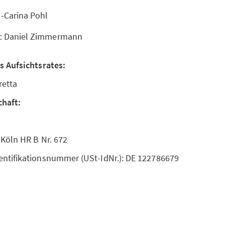
a-Carina Pohl
rc Daniel Zimmermann
s Aufsichtsrates:
retta
chaft:
 Köln HR B Nr. 672
ntifikationsnummer (USt-IdNr.): DE 122786679