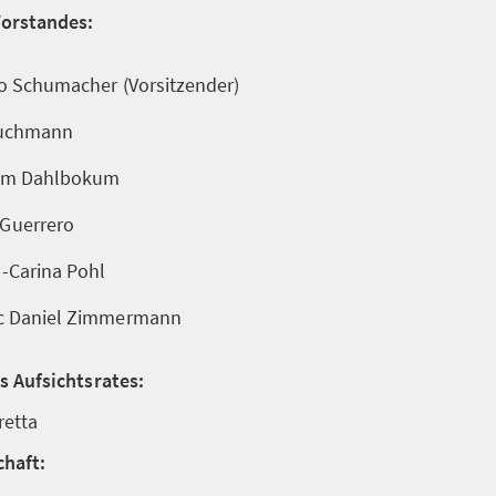
Vorstandes:
lo Schumacher (Vorsitzender)
Buchmann
him Dahlbokum
 Guerrero
a-Carina Pohl
rc Daniel Zimmermann
s Aufsichtsrates:
retta
chaft: