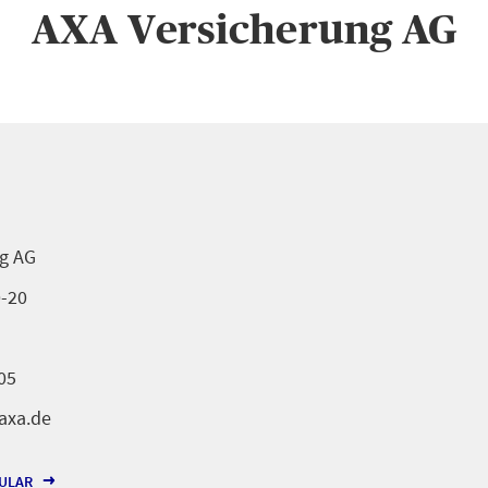
AXA Versicherung AG
g AG
0-20
05
@axa.de
ULAR