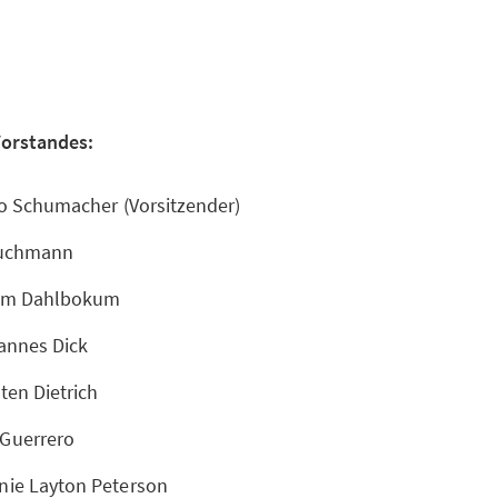
Vorstandes:
lo Schumacher (Vorsitzender)
Buchmann
him Dahlbokum
hannes Dick
sten Dietrich
 Guerrero
nie Layton Peterson