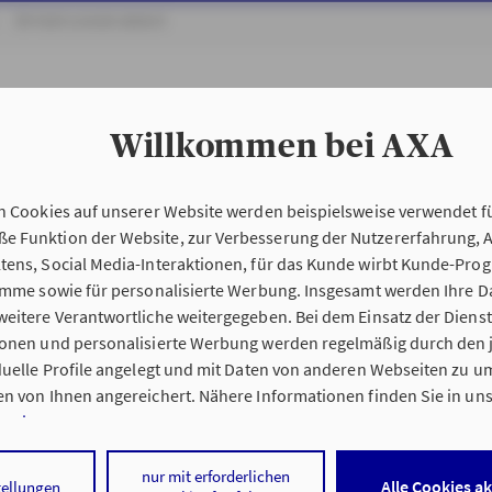
ÖFFENTLICHER DIENST
Willkommen bei AXA
n Cookies auf unserer Website werden beispielsweise verwendet fü
 Funktion der Website, zur Verbesserung der Nutzererfahrung, 
tens, Social Media-Interaktionen, für das Kunde wirbt Kunde-Pro
ramme sowie für personalisierte Werbung. Insgesamt werden Ihre D
eitere Verantwortliche weitergegeben. Bei dem Einsatz der Dienste
ionen und personalisierte Werbung werden regelmäßig durch den 
iduelle Profile angelegt und mit Daten von anderen Webseiten zu 
n von Ihnen angereichert. Nähere Informationen finden Sie in un
nweisen
.
 auf „Alle Cookies akzeptieren" stimmen Sie für alle nicht technisc
nur mit erforderlichen
Alle Cookies a
tellungen