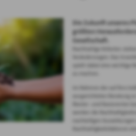
Die Zukunft unseres Pl
größten Herausforderu
Gesellschaft.
Nachhaltige Kriterien ste
Veränderungen. Das Investi
spielt dabei eine wichtige 
zu machen.
Im Rahmen der auf ihre ind
ausgerichteten Beratung z
Riester- und Basisrenten bz
werden die Nachhaltigkeits
nachteiligen Auswirkungen
Nachhaltigkeitsfaktoren ei