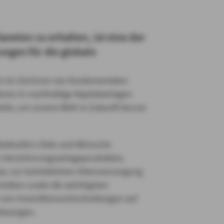
aneten zu erhalten, ist eine der
ngen für die globale
hen im Zentrum von fundamentalen
eren in nachhaltige Kapitalanlagen
Rolle, um unsere Welt in Zukunft besser
ividuellen Ziele und Wünsche
u Versicherungsanlageprodukten,
w. zur betrieblichen Altersversorgung
risiken sowie die wichtigsten
 von Investitionsentscheidungen auf
nbezogen.