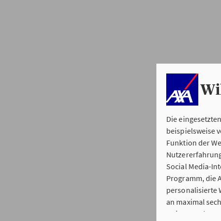
Wi
Die eingesetzte
beispielsweise 
Funktion der We
Nutzererfahrung
Social Media-In
Programm, die A
personalisierte
an maximal sech
weitergegeben. B