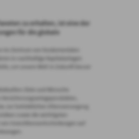
aneten zu erhalten, ist eine der
ngen für die globale
hen im Zentrum von fundamentalen
eren in nachhaltige Kapitalanlagen
Rolle, um unsere Welt in Zukunft besser
ividuellen Ziele und Wünsche
u Versicherungsanlageprodukten,
w. zur betrieblichen Altersversorgung
risiken sowie die wichtigsten
 von Investitionsentscheidungen auf
nbezogen.