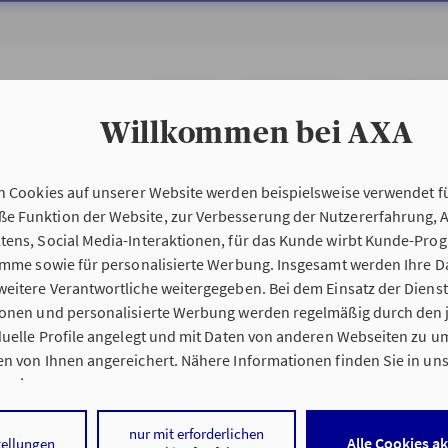
ÜBER UNS
PRIVATKUNDEN
GESCHÄFTS
Willkommen bei AXA
n Cookies auf unserer Website werden beispielsweise verwendet fü
 Funktion der Website, zur Verbesserung der Nutzererfahrung, 
tens, Social Media-Interaktionen, für das Kunde wirbt Kunde-Pro
ramme sowie für personalisierte Werbung. Insgesamt werden Ihre D
eitere Verantwortliche weitergegeben. Bei dem Einsatz der Dienste
ionen und personalisierte Werbung werden regelmäßig durch den 
iduelle Profile angelegt und mit Daten von anderen Webseiten zu 
n von Ihnen angereichert. Nähere Informationen finden Sie in un
nweisen
.
 auf „Alle Cookies akzeptieren" stimmen Sie für alle nicht technisc
nur mit erforderlichen
Alle Cookies a
tellungen