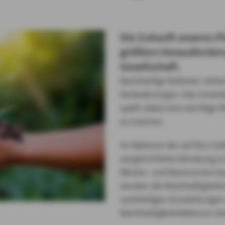
Die Zukunft unseres Pl
größten Herausforderu
Gesellschaft.
Nachhaltige Kriterien ste
Veränderungen. Das Investi
spielt dabei eine wichtige 
zu machen.
Im Rahmen der auf ihre ind
ausgerichteten Beratung z
Riester- und Basisrenten bz
werden die Nachhaltigkeits
nachteiligen Auswirkungen
Nachhaltigkeitsfaktoren ei