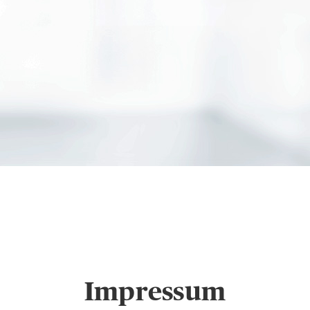
Haake & Haake Vers. F
sum
Impressum