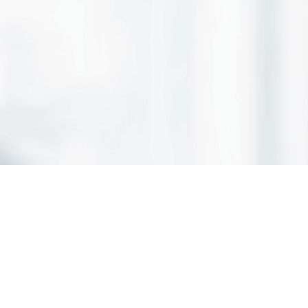
inanzverm. oHG in Bad