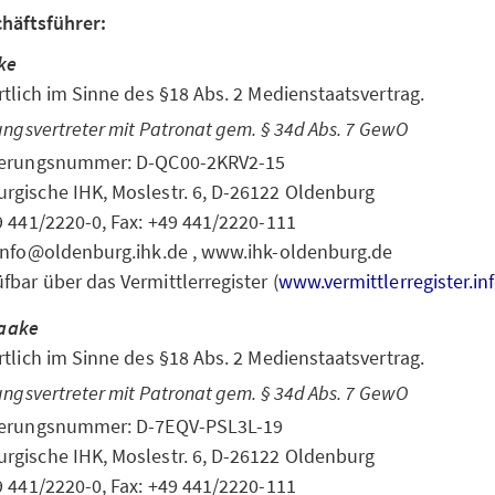
chäftsführer:
ke
tlich im Sinne des §18 Abs. 2 Medienstaatsvertrag.
ungsvertreter mit Patronat gem. § 34d Abs. 7 GewO
rierungsnummer: D-QC00-2KRV2-15
rgische IHK, Moslestr. 6, D-26122 Oldenburg
49 441/2220-0, Fax: +49 441/2220-111
 info@oldenburg.ihk.de , www.ihk-oldenburg.de
fbar über das Vermittlerregister (
www.vermittlerregister.in
Haake
tlich im Sinne des §18 Abs. 2 Medienstaatsvertrag.
ungsvertreter mit Patronat gem. § 34d Abs. 7 GewO
rierungsnummer: D-7EQV-PSL3L-19
rgische IHK, Moslestr. 6, D-26122 Oldenburg
49 441/2220-0, Fax: +49 441/2220-111