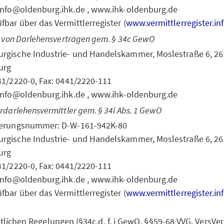
 info@oldenburg.ihk.de , www.ihk-oldenburg.de
fbar über das Vermittlerregister (
www.vermittlerregister.in
r von Darlehensverträgen gem. § 34c GewO
rgische Industrie- und Handelskammer, Moslestraße 6, 2
urg
441/2220-0, Fax: 0441/2220-111
 info@oldenburg.ihk.de , www.ihk-oldenburg.de
rdarlehensvermittler gem. § 34i Abs. 1 GewO
ierungsnummer: D-W-161-942K-80
rgische Industrie- und Handelskammer, Moslestraße 6, 2
urg
441/2220-0, Fax: 0441/2220-111
 info@oldenburg.ihk.de , www.ihk-oldenburg.de
fbar über das Vermittlerregister (
www.vermittlerregister.in
tlichen Regelungen (§34c,d, f, i GewO, §§59-68 VVG, VersV