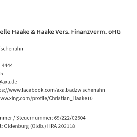
elle Haake & Haake Vers. Finanzverm. oHG
ischenahn
3 4444
45
@axa.de
tps://www.facebook.com/axa.badzwischenahn
/www.xing.com/profile/Christian_Haake10
mmer / Steuernummer: 69/222/02604
ht: Oldenburg (Oldb.) HRA 203118