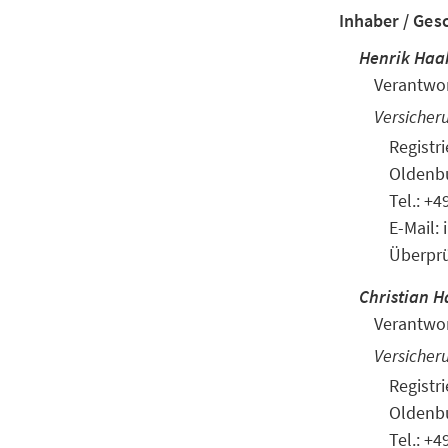
Inhaber / Ges
Henrik Haa
Verantwor
Versicher
Regist
Oldenbu
Tel.: +
E-Mail:
Überprü
Christian 
Verantwor
Versicher
Regist
Oldenbu
Tel.: +