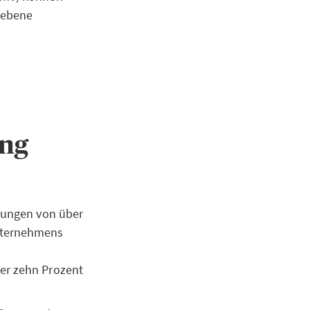
iebene
ung
igungen von über
unternehmens
ber zehn Prozent