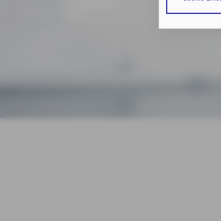
erforderlichen
bzw. dem Zugrif
TDDDG als auch
Datenschutzhi
Durch den Klick
erforderlichen
Zusätzlich best
Zustimmung Ihr
AXA Bad Malente Judi
Durch den Klick
Einwilligungen 
Impressum
Da