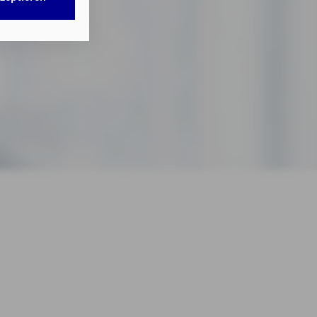
n Ihrem Gerät
ß § 25 Abs. 1
seren
echnisch nicht
ab.
willigung mit
el
en erteilten