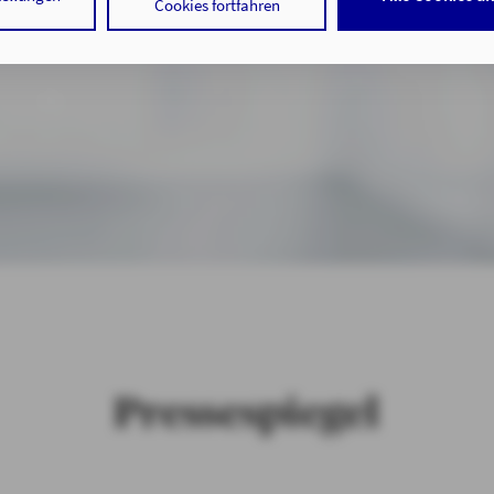
 Cookies sowohl der Speicherung der notwendigen Informationen i
Cookies fortfahren
f auf die bereits in Ihrem Gerät gespeicherten Informationen gemä
 der Verarbeitung Ihrer Daten zu den angegebenen Zwecken in un
nweisen
gemäß Art. 6 Abs. 1 lit. a DSGVO zu.
 auf "nur mit erforderlichen Cookies fortfahren", lehnen Sie alle t
 Cookies, d.h. Leistungsbezogene und Personalisierungs-Cookies, 
ätigen Sie damit, dass sie mindestens 16 Jahre alt sind oder die Ein
er sorgeberechtigten Personen erteilen.
th Engeler
Pressespieg
 auf "Cookie-Einstellungen" haben Sie die Möglichkeit, die von Ihn
jederzeit mit Wirkung für die Zukunft zu widerrufen.
tenschutz & Cookies
Pressespiegel