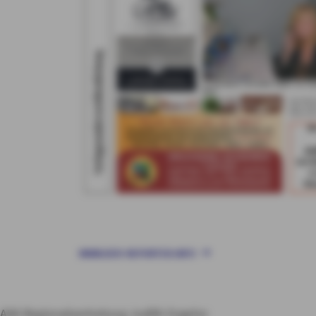
WWW.DER-REPORTER.INFO
AXA Regionalvertretung Judith Engeler