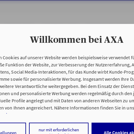
PRIVATKUNDEN
GESCHÄFTSKUNDEN
ÖFFENTLICHER DIENST
Willkommen bei AXA
n Cookies auf unserer Website werden beispielsweise verwendet fü
 Funktion der Website, zur Verbesserung der Nutzererfahrung, 
tens, Social Media-Interaktionen, für das Kunde wirbt Kunde-Pro
ramme sowie für personalisierte Werbung. Insgesamt werden Ihre D
eitere Verantwortliche weitergegeben. Bei dem Einsatz der Dienste
ionen und personalisierte Werbung werden regelmäßig durch den 
iduelle Profile angelegt und mit Daten von anderen Webseiten zu 
n von Ihnen angereichert. Nähere Informationen finden Sie in un
nweisen
.
 auf „Alle Cookies akzeptieren" stimmen Sie für alle nicht technisc
nur mit erforderlichen
Alle Cookies a
tellungen