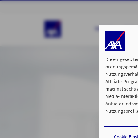
ÜBER UNS
AZUBI
Die eingesetzte
ordnungsgemäße
Nutzungsverhal
Affiliate-Prog
maximal sechs w
Media-Interakt
Anbieter indiv
Nutzungsprofile
Datenschutzhi
Durch den Klick
Cookie-Eins