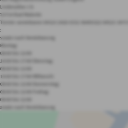
Lindenallee 1 b
23714 Bad Malente
Termin vereinbaren
04523 2426
0152 06405322
04523 347
:
sowie nach Vereinbarung
Montag:
08:00 bis 12:00
14:00 bis 17:00
Dienstag:
08:00 bis 12:00
14:00 bis 17:00
Mittwoch:
08:00 bis 12:00
Donnerstag:
08:00 bis 12:00
Freitag:
08:00 bis 12:00
sowie nach Vereinbarung