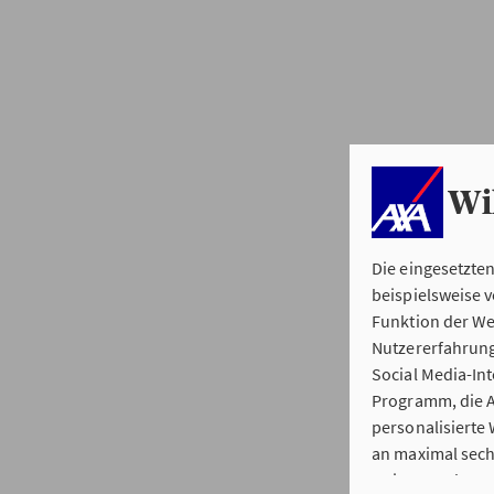
Wi
Die eingesetzte
beispielsweise 
Funktion der We
Nutzererfahrung
Social Media-In
Programm, die A
personalisierte
an maximal sech
weitergegeben. B