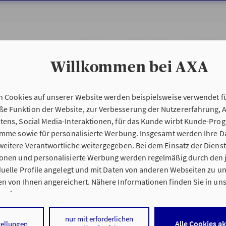
ÜBER UNS
PRIVATKUNDEN
GESCHÄFTS
Willkommen bei AXA
n Cookies auf unserer Website werden beispielsweise verwendet fü
 Funktion der Website, zur Verbesserung der Nutzererfahrung, 
tens, Social Media-Interaktionen, für das Kunde wirbt Kunde-Pro
ramme sowie für personalisierte Werbung. Insgesamt werden Ihre D
eitere Verantwortliche weitergegeben. Bei dem Einsatz der Dienste
ionen und personalisierte Werbung werden regelmäßig durch den 
iduelle Profile angelegt und mit Daten von anderen Webseiten zu 
n von Ihnen angereichert. Nähere Informationen finden Sie in un
nweisen
.
entlichen Dienst
Beste
 auf „Alle Cookies akzeptieren" stimmen Sie für alle nicht technisc
nur mit erforderlichen
Alle Cookies a
tellungen