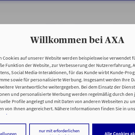
ÜBER UNS
PRIVATKUNDEN
GESCHÄFTS
Willkommen bei AXA
n Cookies auf unserer Website werden beispielsweise verwendet fü
 Funktion der Website, zur Verbesserung der Nutzererfahrung, 
tens, Social Media-Interaktionen, für das Kunde wirbt Kunde-Pro
ramme sowie für personalisierte Werbung. Insgesamt werden Ihre D
eitere Verantwortliche weitergegeben. Bei dem Einsatz der Dienste
ionen und personalisierte Werbung werden regelmäßig durch den 
iduelle Profile angelegt und mit Daten von anderen Webseiten zu 
n von Ihnen angereichert. Nähere Informationen finden Sie in un
nweisen
.
kunden
Sichern Sie Ihre
 auf „Alle Cookies akzeptieren" stimmen Sie für alle nicht technisc
nur mit erforderlichen
Alle Cookies a
tellungen