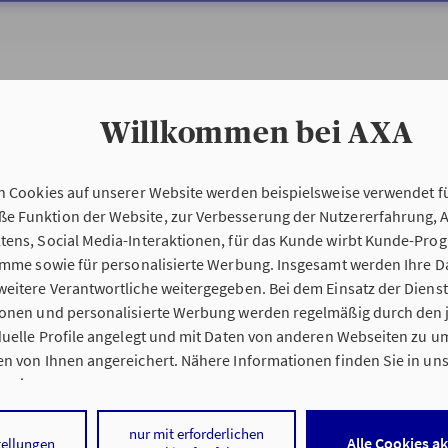
Willkommen bei AXA
n Cookies auf unserer Website werden beispielsweise verwendet fü
 Funktion der Website, zur Verbesserung der Nutzererfahrung, 
tens, Social Media-Interaktionen, für das Kunde wirbt Kunde-Pro
ramme sowie für personalisierte Werbung. Insgesamt werden Ihre D
eitere Verantwortliche weitergegeben. Bei dem Einsatz der Dienste
ionen und personalisierte Werbung werden regelmäßig durch den 
iduelle Profile angelegt und mit Daten von anderen Webseiten zu 
n von Ihnen angereichert. Nähere Informationen finden Sie in un
nweisen
.
 auf „Alle Cookies akzeptieren" stimmen Sie für alle nicht technisc
nur mit erforderlichen
Alle Cookies a
tellungen