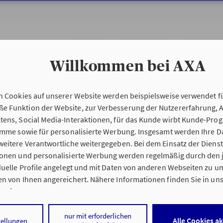
ÜBER UNS
PRIVATKUNDEN
GESCHÄFTS
Willkommen bei AXA
n Cookies auf unserer Website werden beispielsweise verwendet fü
 Funktion der Website, zur Verbesserung der Nutzererfahrung, 
tens, Social Media-Interaktionen, für das Kunde wirbt Kunde-Pro
ramme sowie für personalisierte Werbung. Insgesamt werden Ihre D
eitere Verantwortliche weitergegeben. Bei dem Einsatz der Dienste
ionen und personalisierte Werbung werden regelmäßig durch den 
iduelle Profile angelegt und mit Daten von anderen Webseiten zu 
n von Ihnen angereichert. Nähere Informationen finden Sie in un
nweisen
.
 auf „Alle Cookies akzeptieren" stimmen Sie für alle nicht technisc
nur mit erforderlichen
Alle Cookies a
tellungen