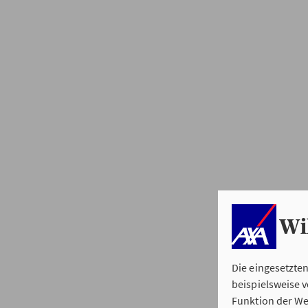
Wi
Die eingesetzte
beispielsweise 
Funktion der We