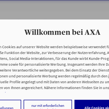
N
GESCHÄFTSKUNDEN
ÖFFENTLICHER DIENST
E-BIKE VERSIC
Willkommen bei AXA
n Cookies auf unserer Website werden beispielsweise verwendet fü
 Funktion der Website, zur Verbesserung der Nutzererfahrung, 
Immer für Sie da
tens, Social Media-Interaktionen, für das Kunde wirbt Kunde-Pro
ramme sowie für personalisierte Werbung. Insgesamt werden Ihre D
XA Generalvertretung Thorsten Brünner i
eitere Verantwortliche weitergegeben. Bei dem Einsatz der Dienste
ionen und personalisierte Werbung werden regelmäßig durch den 
iduelle Profile angelegt und mit Daten von anderen Webseiten zu 
n von Ihnen angereichert. Nähere Informationen finden Sie in un
agemöglichkeiten für Ihr Vermögen?
nweisen
.
ragen der Finanzplanung und der
 auf „Alle Cookies akzeptieren" stimmen Sie für alle nicht technisc
ng professionelle Unterstützung. Wir
nur mit erforderlichen
Alle Cookies a
tellungen