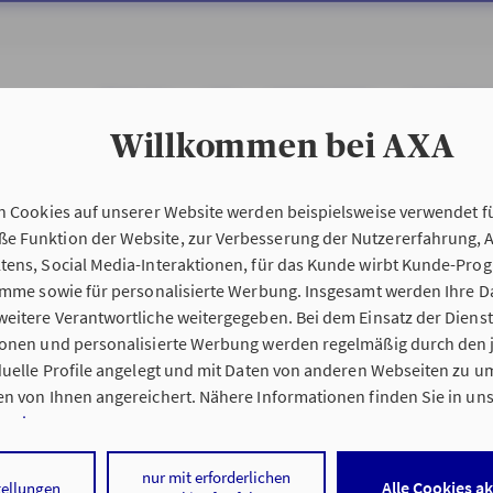
ÜBER UNS
JOBS
PRIVATKUNDEN
GESCHÄFTS
Willkommen bei AXA
n Cookies auf unserer Website werden beispielsweise verwendet fü
 Funktion der Website, zur Verbesserung der Nutzererfahrung, 
tens, Social Media-Interaktionen, für das Kunde wirbt Kunde-Pro
ramme sowie für personalisierte Werbung. Insgesamt werden Ihre D
eitere Verantwortliche weitergegeben. Bei dem Einsatz der Dienste
ionen und personalisierte Werbung werden regelmäßig durch den 
iduelle Profile angelegt und mit Daten von anderen Webseiten zu 
n von Ihnen angereichert. Nähere Informationen finden Sie in un
nweisen
.
 auf „Alle Cookies akzeptieren" stimmen Sie für alle nicht technisc
nur mit erforderlichen
Alle Cookies a
tellungen