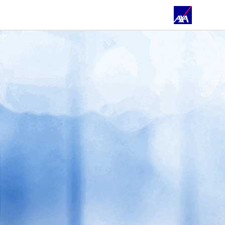
ÜBER UNS
PRIVATKUNDEN
GESCHÄFTSKUNDEN
ÖFFENTLICHER DIENST
SMARTPHONE APPS
E-BIKE VERSICHERUNG
KFZ