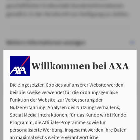
geschäftlichen Erstkontakt Kundeninformationen
gemäß § 15 der VersVermV zur Verfügung zu stellen.
Weitere Informationen anzeigen
Willkommen bei AXA
Die eingesetzten Cookies auf unserer Website werden
VERSTANDEN & WEITER
beispielsweise verwendet für die ordnungsgemäße
Funktion der Website, zur Verbesserung der
Nutzererfahrung, Analysen des Nutzungsverhaltens,
Social Media-Interaktionen, für das Kunde wirbt Kunde-
Programm, die Affiliate-Programme sowie für
personalisierte Werbung. Insgesamt werden Ihre Daten
an maximal sechs weitere Verantwortliche