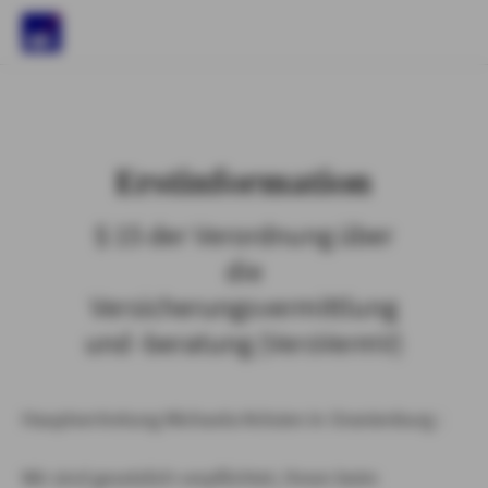
)
Erstinformation
§ 15 der Verordnung über
die
Versicherungsvermittlung
und -beratung (VersVermV)
Hauptvertretung Michaela Krösien in Oranienburg :
Wir sind gesetzlich verpflichtet, Ihnen beim