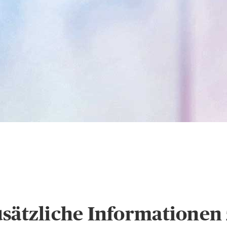
s
Hinweise zum Datens
usätzliche Informatione