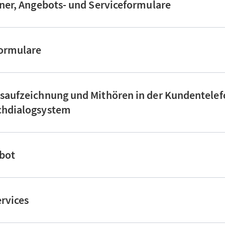
hner, Angebots- und Serviceformulare
formulare
saufzeichnung und Mithören in der Kundentelef
chdialogsystem
tbot
ervices