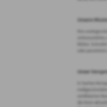
Unsere Missi
Ihre uneingesch
sicherzustellen,
fühlen. Schnelle 
oder persönlich
Unser Verspr
In Sachen Kompe
maßgeschneidert 
zertifizierten 
die Ihren aktue