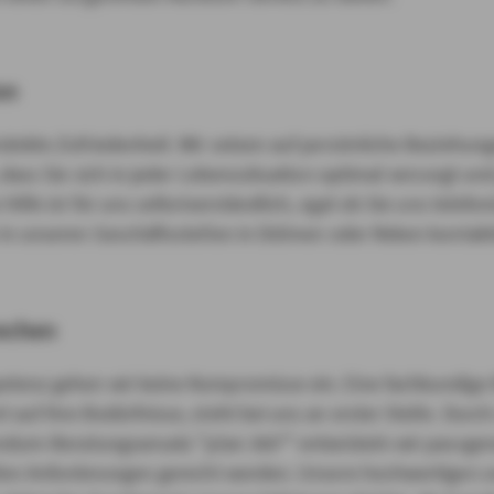
on
ränkte Zufriedenheit. Wir setzen auf persönliche Beziehun
 dass Sie sich in jeder Lebenssituation optimal versorgt un
Hilfe ist für uns selbstverständlich, egal ob Sie uns telefon
 in unseren Geschäftsstellen in Dülmen oder Reken kontakt
echen
tenz gehen wir keine Kompromisse ein. Eine fachkundige 
auf Ihre Bedürfnisse, steht bei uns an erster Stelle. Durc
Rundum-Beratungsansatz "plan 360°" entwickeln wir passg
llen Anforderungen gerecht werden. Unsere hochwertigen u