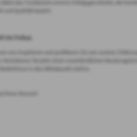
 dabei das Fundament unserer Erfolgsgeschichte, die bereit
t und Qualität basiert.
it im Fokus
von uns inspirieren und profitieren Sie von unserer Erfahrun
a. Vereinbaren Sie jetzt einen unverbindlichen Beratungste
e Bedürfnisse in den Mittelpunkt stellen.
uf Ihren Besuch!