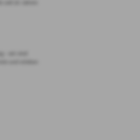
s seit 20 Jahren
g – wir sind
rmin und erleben