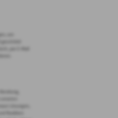
gen, um
d geschützt
isch, per E-Mail
ieren.
Beratung,
h unseren
enaue Lösungen,
nd flexiblen