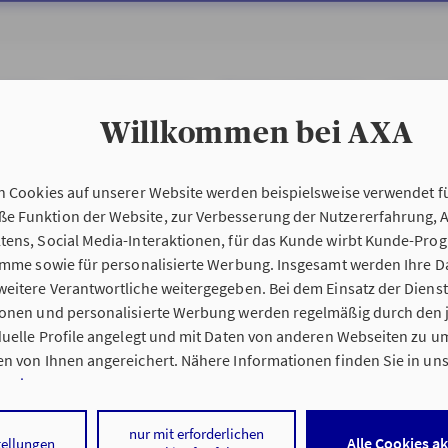
KUNDEN
GESCHÄFTSKUNDEN
ÖFFENTLICHER DIENST
SCHADEN
Willkommen bei AXA
n Cookies auf unserer Website werden beispielsweise verwendet fü
 Funktion der Website, zur Verbesserung der Nutzererfahrung, 
tens, Social Media-Interaktionen, für das Kunde wirbt Kunde-Pro
ramme sowie für personalisierte Werbung. Insgesamt werden Ihre D
eitere Verantwortliche weitergegeben. Bei dem Einsatz der Dienste
ionen und personalisierte Werbung werden regelmäßig durch den 
iduelle Profile angelegt und mit Daten von anderen Webseiten zu 
n von Ihnen angereichert. Nähere Informationen finden Sie in un
nweisen
.
 auf „Alle Cookies akzeptieren" stimmen Sie für alle nicht technisc
nur mit erforderlichen
Alle Cookies a
tellungen