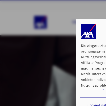
ÜBER UNS
PRIVAT
Die eingesetzte
ordnungsgemäße
Nutzungsverhal
Affiliate-Prog
maximal sechs w
Media-Interakt
Anbieter indiv
Nutzungsprofile
Datenschutzhi
Durch den Klick
Cookie-Eins