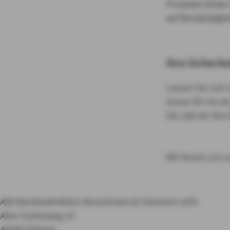
Produkte bilden
auf Beständigkei
Ihre Sicherhe
Lassen Sie sich 
immer für Sie d
Sie, wie wir Ihr
Wir freuen uns a
AXA Bezirksdirektion Kesselmann & Inhestern oHG
Alter Gartenweg 14
48249 Dülmen