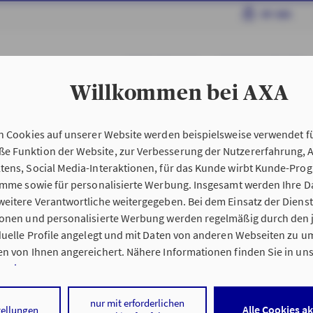
MY AXA
BETREUERSUCHE
BERATUNG VOR ORT
Willkommen bei AXA
n Cookies auf unserer Website werden beispielsweise verwendet fü
 Funktion der Website, zur Verbesserung der Nutzererfahrung, 
tens, Social Media-Interaktionen, für das Kunde wirbt Kunde-Pro
ramme sowie für personalisierte Werbung. Insgesamt werden Ihre D
eitere Verantwortliche weitergegeben. Bei dem Einsatz der Dienste
Adresse ändern
Bankverbindung ändern
Namen ändern
Se
ionen und personalisierte Werbung werden regelmäßig durch den 
acebook
LinkedIn
YouTube
Instagram
Vertrag widerrufen
iduelle Profile angelegt und mit Daten von anderen Webseiten zu 
n von Ihnen angereichert. Nähere Informationen finden Sie in un
nweisen
.
 auf „Alle Cookies akzeptieren" stimmen Sie für alle nicht technisc
nur mit erforderlichen
Alle Cookies a
tellungen