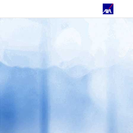
ÜBER UNS
PRIVATKUNDEN
GESCHÄFTSKUNDEN
ÖFFENTLICHER DIENST
PARTNER
WEITERE PRODUKTE