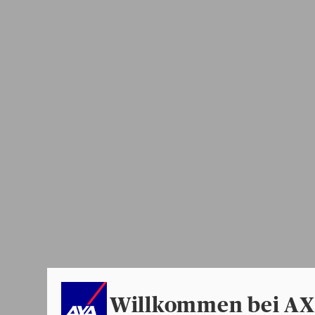
Willkommen bei A