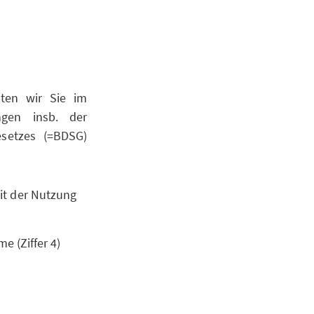
hten wir Sie im
ngen insb. der
setzes (=BDSG)
it der Nutzung
e (Ziffer 4)