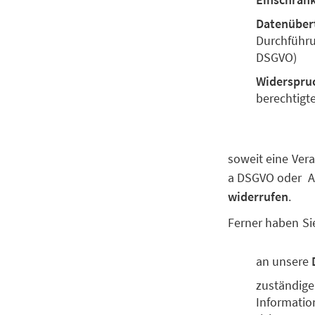
Datenüber
Durchführun
DSGVO)
Widerspru
berechtigt
soweit eine Vera
a DSGVO oder Art
widerrufen
.
Ferner haben Si
an unsere
zuständige
Information