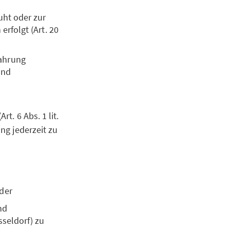
uht oder zur
erfolgt (Art. 20
Wahrung
und
rt. 6 Abs. 1 lit.
ung jederzeit zu
oder
nd
sseldorf) zu