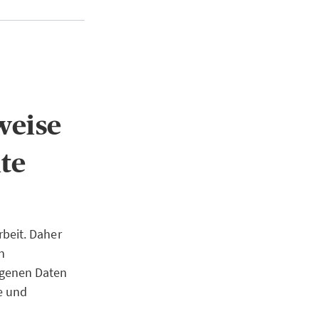
weise
te
beit. Daher
n
ogenen Daten
e und