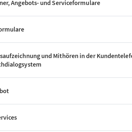
hner, Angebots- und Serviceformulare
formulare
saufzeichnung und Mithören in der Kundentelef
chdialogsystem
tbot
ervices