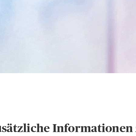
s
Hinweise zum Datens
usätzliche Informatione