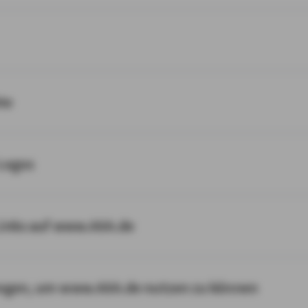
te
Logos
Links auf www.AXA.de
ngen, um www.AXA.de nutzen zu können