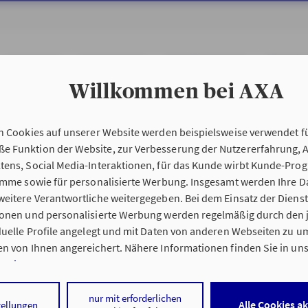
INVESTMENT
PRIVATKUNDEN
GESCHÄFTSKUNDEN
ÖFFENTLI
Willkommen bei AXA
n Cookies auf unserer Website werden beispielsweise verwendet fü
 Funktion der Website, zur Verbesserung der Nutzererfahrung, 
tens, Social Media-Interaktionen, für das Kunde wirbt Kunde-Pro
ramme sowie für personalisierte Werbung. Insgesamt werden Ihre D
eitere Verantwortliche weitergegeben. Bei dem Einsatz der Dienste
ionen und personalisierte Werbung werden regelmäßig durch den 
iduelle Profile angelegt und mit Daten von anderen Webseiten zu 
n von Ihnen angereichert. Nähere Informationen finden Sie in un
nweisen
.
 auf „Alle Cookies akzeptieren" stimmen Sie für alle nicht technisc
nur mit erforderlichen
Alle Cookies a
tellungen