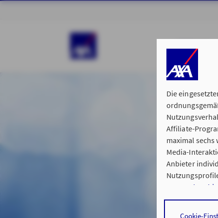
ÜBER UNS
Die eingesetzte
ordnungsgemäße
Nutzungsverhal
Affiliate-Prog
maximal sechs w
Media-Interakt
Anbieter indiv
Nutzungsprofile
Datenschutzhi
Durch den Klick
Cookie-Eins