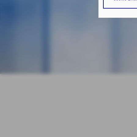
erforderlichen
bzw. dem Zugrif
TDDDG als auch
Datenschutzhi
Durch den Klick
erforderlichen
Zusätzlich best
Zustimmung Ihr
Nutzungshinweise
Hin
Durch den Klick
Einwilligungen 
Impressum
Da