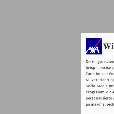
Wi
Die eingesetzte
beispielsweise 
Funktion der We
Nutzererfahrung
Social Media-In
Programm, die A
personalisierte
an maximal sech
weitergegeben. B