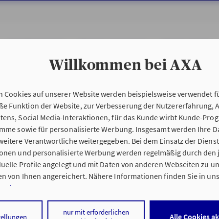
GESCHÄFTSKUNDEN
ÖFFENTLICHER DIENST
FÜR POLIZISTEN
Willkommen bei AXA
n Cookies auf unserer Website werden beispielsweise verwendet fü
 Funktion der Website, zur Verbesserung der Nutzererfahrung, 
tens, Social Media-Interaktionen, für das Kunde wirbt Kunde-Pro
ramme sowie für personalisierte Werbung. Insgesamt werden Ihre D
eitere Verantwortliche weitergegeben. Bei dem Einsatz der Dienste
ionen und personalisierte Werbung werden regelmäßig durch den 
iduelle Profile angelegt und mit Daten von anderen Webseiten zu 
n von Ihnen angereichert. Nähere Informationen finden Sie in un
nweisen
.
 auf „Alle Cookies akzeptieren" stimmen Sie für alle nicht technisc
nur mit erforderlichen
Alle Cookies a
tellungen