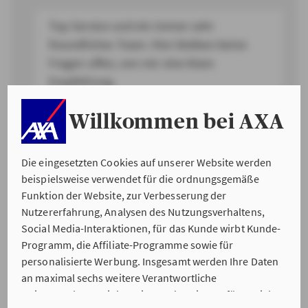
Top Service und ein immer sehr
freundliches Team. Hier bleiben keine
Fragen offen, von mir eine klare
Empfehlung.
vom 23.09.2025
Willkommen bei AXA
Die eingesetzten Cookies auf unserer Website werden
Kundenbewertung
beispielsweise verwendet für die ordnungsgemäße
Funktion der Website, zur Verbesserung der
5 / 5
Nutzererfahrung, Analysen des Nutzungsverhaltens,
Social Media-Interaktionen, für das Kunde wirbt Kunde-
Programm, die Affiliate-Programme sowie für
Stets kundenorientiert, persönlich und
personalisierte Werbung. Insgesamt werden Ihre Daten
freundlich!
an maximal sechs weitere Verantwortliche
weitergegeben. Bei dem Einsatz der Dienste für Social
vom 09.09.2025