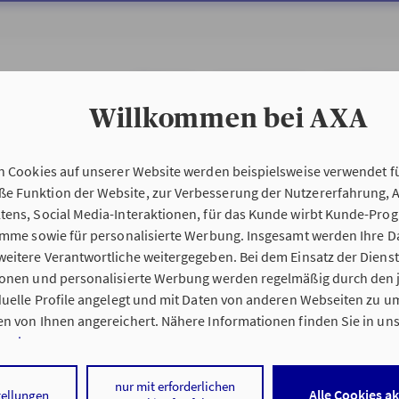
ÜBER UNS
PRIVATKUNDEN
GESCHÄFTS
Willkommen bei AXA
n Cookies auf unserer Website werden beispielsweise verwendet fü
 Funktion der Website, zur Verbesserung der Nutzererfahrung, 
tens, Social Media-Interaktionen, für das Kunde wirbt Kunde-Pro
ramme sowie für personalisierte Werbung. Insgesamt werden Ihre D
eitere Verantwortliche weitergegeben. Bei dem Einsatz der Dienste
ionen und personalisierte Werbung werden regelmäßig durch den 
iduelle Profile angelegt und mit Daten von anderen Webseiten zu 
n von Ihnen angereichert. Nähere Informationen finden Sie in un
nweisen
.
ftskunden
Sichern Sie 
 auf „Alle Cookies akzeptieren" stimmen Sie für alle nicht technisc
nur mit erforderlichen
Alle Cookies a
tellungen