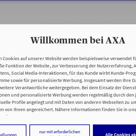
ÜBER UNS
PRIVATKUNDEN
GESCHÄFTS
Willkommen bei AXA
n Cookies auf unserer Website werden beispielsweise verwendet fü
 Funktion der Website, zur Verbesserung der Nutzererfahrung, 
tens, Social Media-Interaktionen, für das Kunde wirbt Kunde-Pro
ramme sowie für personalisierte Werbung. Insgesamt werden Ihre D
eitere Verantwortliche weitergegeben. Bei dem Einsatz der Dienste
ionen und personalisierte Werbung werden regelmäßig durch den 
iduelle Profile angelegt und mit Daten von anderen Webseiten zu 
n von Ihnen angereichert. Nähere Informationen finden Sie in un
nweisen
.
 auf „Alle Cookies akzeptieren" stimmen Sie für alle nicht technisc
nur mit erforderlichen
Alle Cookies a
tellungen