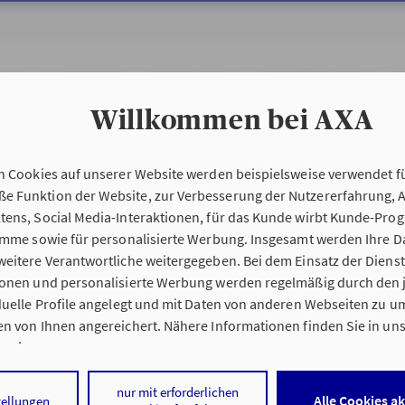
UNS
KLEINKREDITE
PRIVATKUNDEN
GESCHÄFTSKUNDEN
Ö
Willkommen bei AXA
n Cookies auf unserer Website werden beispielsweise verwendet fü
 Funktion der Website, zur Verbesserung der Nutzererfahrung, 
tens, Social Media-Interaktionen, für das Kunde wirbt Kunde-Pro
ramme sowie für personalisierte Werbung. Insgesamt werden Ihre D
eitere Verantwortliche weitergegeben. Bei dem Einsatz der Dienste
ionen und personalisierte Werbung werden regelmäßig durch den 
iduelle Profile angelegt und mit Daten von anderen Webseiten zu 
n von Ihnen angereichert. Nähere Informationen finden Sie in un
nweisen
.
 auf „Alle Cookies akzeptieren" stimmen Sie für alle nicht technisc
nur mit erforderlichen
Alle Cookies a
tellungen