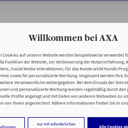
GESCHÄFTSKUNDEN
ÖFFENTLICHER DIENST
KUNDENPORTAL
Willkommen bei AXA
n Cookies auf unserer Website werden beispielsweise verwendet fü
 Funktion der Website, zur Verbesserung der Nutzererfahrung, 
tens, Social Media-Interaktionen, für das Kunde wirbt Kunde-Pro
ramme sowie für personalisierte Werbung. Insgesamt werden Ihre D
eitere Verantwortliche weitergegeben. Bei dem Einsatz der Dienste
ionen und personalisierte Werbung werden regelmäßig durch den 
iduelle Profile angelegt und mit Daten von anderen Webseiten zu 
n von Ihnen angereichert. Nähere Informationen finden Sie in un
nweisen
.
kunden
Sichern Sie Ihre
 auf „Alle Cookies akzeptieren" stimmen Sie für alle nicht technisc
nur mit erforderlichen
Alle Cookies a
tellungen