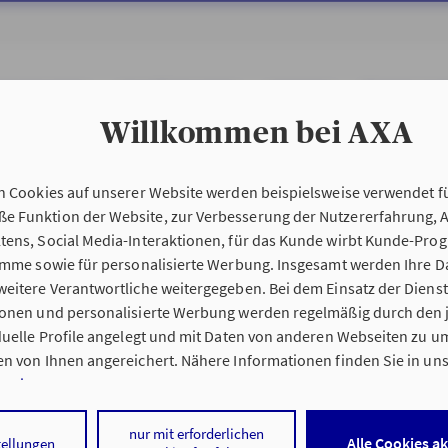
PRIVATKUNDEN
GESCHÄFTSKUNDEN
VORSORGE
ÖFFENTLICHE
Willkommen bei AXA
n Cookies auf unserer Website werden beispielsweise verwendet fü
 Funktion der Website, zur Verbesserung der Nutzererfahrung, 
tens, Social Media-Interaktionen, für das Kunde wirbt Kunde-Pro
ramme sowie für personalisierte Werbung. Insgesamt werden Ihre D
eitere Verantwortliche weitergegeben. Bei dem Einsatz der Dienste
ionen und personalisierte Werbung werden regelmäßig durch den 
iduelle Profile angelegt und mit Daten von anderen Webseiten zu 
n von Ihnen angereichert. Nähere Informationen finden Sie in un
nweisen
.
ftskunden
Sichern Sie 
 auf „Alle Cookies akzeptieren" stimmen Sie für alle nicht technisc
nur mit erforderlichen
Alle Cookies a
tellungen