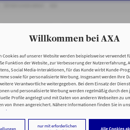
ÖFFENTLICHER DIENST
HEK
FAHRZEUG
GESUNDHEIT
HAFTPFLICHT & RECHT
HAUS & WO
Willkommen bei AXA
n Cookies auf unserer Website werden beispielsweise verwendet fü
 Funktion der Website, zur Verbesserung der Nutzererfahrung, 
tens, Social Media-Interaktionen, für das Kunde wirbt Kunde-Pro
ramme sowie für personalisierte Werbung. Insgesamt werden Ihre D
eitere Verantwortliche weitergegeben. Bei dem Einsatz der Dienste
ionen und personalisierte Werbung werden regelmäßig durch den 
iduelle Profile angelegt und mit Daten von anderen Webseiten zu 
n von Ihnen angereichert. Nähere Informationen finden Sie in un
nweisen
.
 auf „Alle Cookies akzeptieren" stimmen Sie für alle nicht technisc
nur mit erforderlichen
Alle Cookies a
tellungen