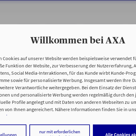
ÜBER UNS
PRIVATKUNDEN
GESCHÄFTSKUNDEN
ÖF
Willkommen bei AXA
n Cookies auf unserer Website werden beispielsweise verwendet fü
 Funktion der Website, zur Verbesserung der Nutzererfahrung, 
tens, Social Media-Interaktionen, für das Kunde wirbt Kunde-Pro
ramme sowie für personalisierte Werbung. Insgesamt werden Ihre D
eitere Verantwortliche weitergegeben. Bei dem Einsatz der Dienste
ionen und personalisierte Werbung werden regelmäßig durch den 
iduelle Profile angelegt und mit Daten von anderen Webseiten zu 
n von Ihnen angereichert. Nähere Informationen finden Sie in un
nweisen
.
kunden
Sichern Sie Ihre
 auf „Alle Cookies akzeptieren" stimmen Sie für alle nicht technisc
nur mit erforderlichen
Alle Cookies a
tellungen