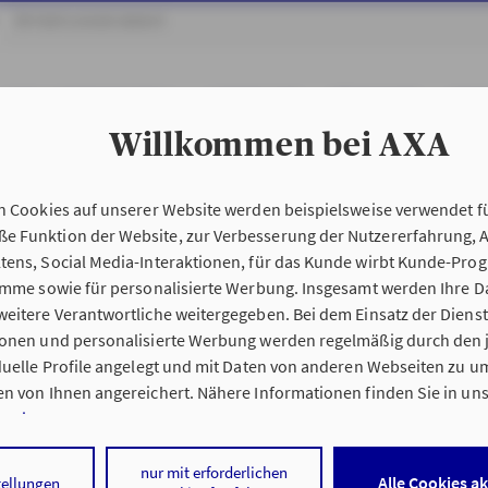
ÖFFENTLICHER DIENST
SACH- & ERTRAGSAUSFALL
HAFTPFLICHT
BÜRGSCHAFT
FINA
Willkommen bei AXA
n Cookies auf unserer Website werden beispielsweise verwendet fü
 Funktion der Website, zur Verbesserung der Nutzererfahrung, 
tens, Social Media-Interaktionen, für das Kunde wirbt Kunde-Pro
ramme sowie für personalisierte Werbung. Insgesamt werden Ihre D
eitere Verantwortliche weitergegeben. Bei dem Einsatz der Dienste
ionen und personalisierte Werbung werden regelmäßig durch den 
iduelle Profile angelegt und mit Daten von anderen Webseiten zu 
n von Ihnen angereichert. Nähere Informationen finden Sie in un
nweisen
.
 auf „Alle Cookies akzeptieren" stimmen Sie für alle nicht technisc
nur mit erforderlichen
Alle Cookies a
tellungen