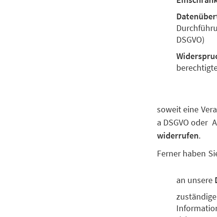
Datenüber
Durchführun
DSGVO)
Widerspru
berechtigt
soweit eine Vera
a DSGVO oder Art
widerrufen
.
Ferner haben Si
an unsere
zuständige
Information