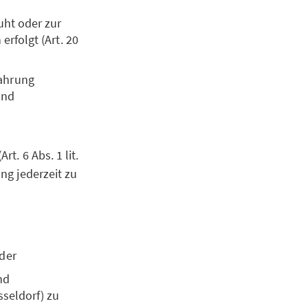
uht oder zur
erfolgt (Art. 20
Wahrung
und
rt. 6 Abs. 1 lit.
ung jederzeit zu
oder
nd
sseldorf) zu