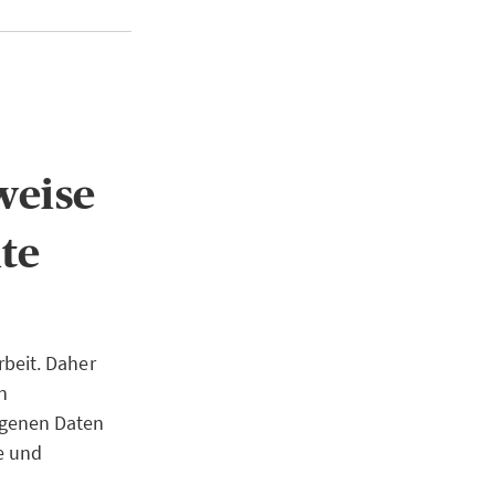
weise
te
beit. Daher
n
ogenen Daten
e und