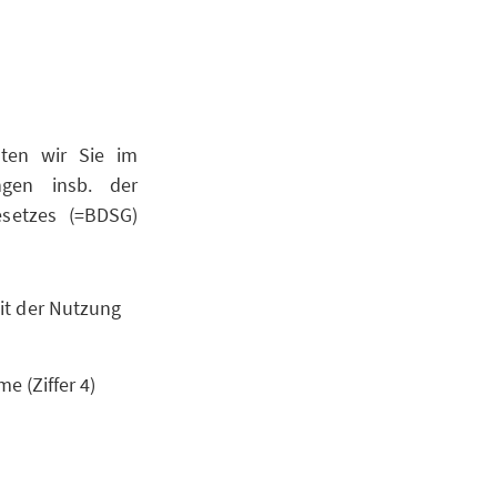
hten wir Sie im
ngen insb. der
setzes (=BDSG)
it der Nutzung
e (Ziffer 4)