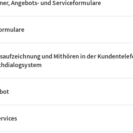
hner, Angebots- und Serviceformulare
formulare
saufzeichnung und Mithören in der Kundentelef
chdialogsystem
tbot
ervices