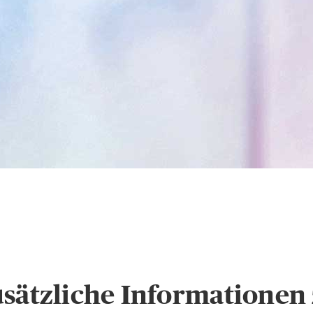
s
Hinweise zum Datens
usätzliche Informatione