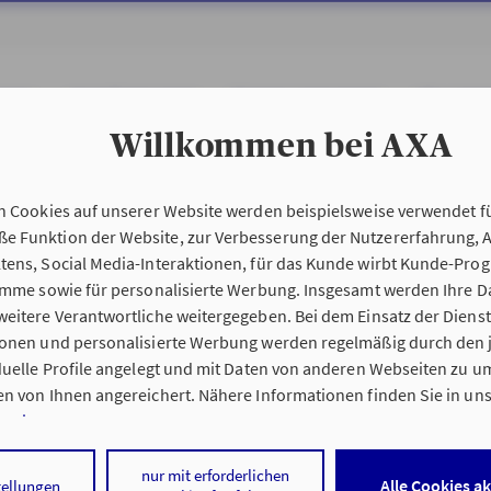
NDEN
GESCHÄFTSKUNDEN
ÖFFENTLICHER DIENST
FÜR LEHR
Willkommen bei AXA
n Cookies auf unserer Website werden beispielsweise verwendet fü
 Funktion der Website, zur Verbesserung der Nutzererfahrung, 
tens, Social Media-Interaktionen, für das Kunde wirbt Kunde-Pro
ramme sowie für personalisierte Werbung. Insgesamt werden Ihre D
eitere Verantwortliche weitergegeben. Bei dem Einsatz der Dienste
ionen und personalisierte Werbung werden regelmäßig durch den 
iduelle Profile angelegt und mit Daten von anderen Webseiten zu 
n von Ihnen angereichert. Nähere Informationen finden Sie in un
nweisen
.
 auf „Alle Cookies akzeptieren" stimmen Sie für alle nicht technisc
nur mit erforderlichen
Alle Cookies a
tellungen