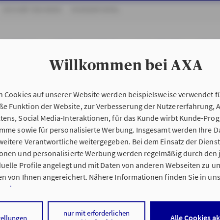
GESCHÄFTSKUNDEN
KUNDENPORTAL
FAHRZEUGE
HAFTPFLICHT & RECHT
HAUS & WOHNEN
GESUN
Willkommen bei AXA
n Cookies auf unserer Website werden beispielsweise verwendet fü
 Funktion der Website, zur Verbesserung der Nutzererfahrung, 
tens, Social Media-Interaktionen, für das Kunde wirbt Kunde-Pro
ramme sowie für personalisierte Werbung. Insgesamt werden Ihre D
eitere Verantwortliche weitergegeben. Bei dem Einsatz der Dienste
ionen und personalisierte Werbung werden regelmäßig durch den 
iduelle Profile angelegt und mit Daten von anderen Webseiten zu 
n von Ihnen angereichert. Nähere Informationen finden Sie in un
nweisen
.
 auf „Alle Cookies akzeptieren" stimmen Sie für alle nicht technisc
nur mit erforderlichen
Alle Cookies a
tellungen