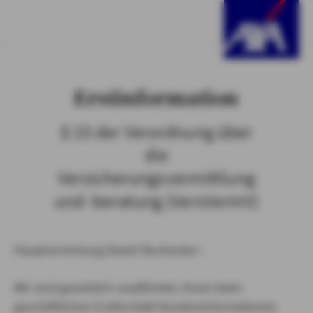
Erstinformation
§ 15 der Verordnung über
die
Versicherungsvermittlung
und -beratung (VersVermV)
Hauptvertretung Daniel Buchecker :
Wir sind gesetzlich verpflichtet, Ihnen beim
geschäftlichen Erstkontakt Kundeninformationen