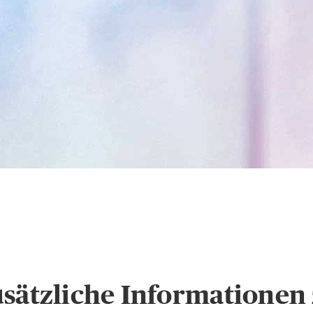
s
Hinweise zum Datens
usätzliche Informatione