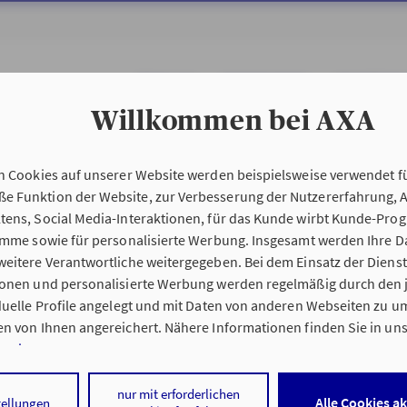
ÜBER UNS
PRIVATKUNDEN
GESCHÄFTS
Willkommen bei AXA
n Cookies auf unserer Website werden beispielsweise verwendet fü
 Funktion der Website, zur Verbesserung der Nutzererfahrung, 
tens, Social Media-Interaktionen, für das Kunde wirbt Kunde-Pro
ramme sowie für personalisierte Werbung. Insgesamt werden Ihre D
eitere Verantwortliche weitergegeben. Bei dem Einsatz der Dienste
ionen und personalisierte Werbung werden regelmäßig durch den 
iduelle Profile angelegt und mit Daten von anderen Webseiten zu 
n von Ihnen angereichert. Nähere Informationen finden Sie in un
nweisen
.
 auf „Alle Cookies akzeptieren" stimmen Sie für alle nicht technisc
nur mit erforderlichen
Alle Cookies a
tellungen