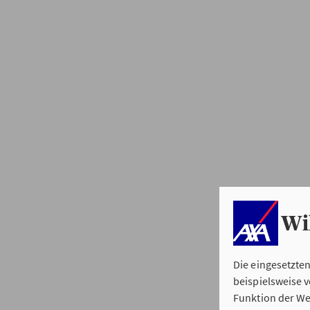
Wi
Die eingesetzte
beispielsweise 
Funktion der We