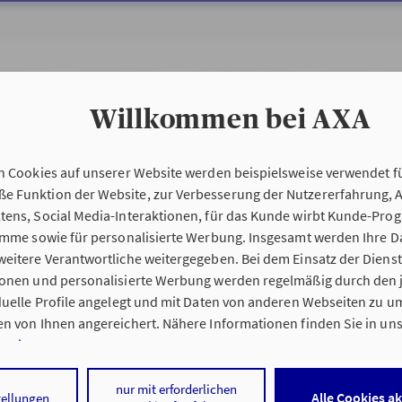
ÜBER UNS
PRIVATKUNDEN
GESCHÄFTSKUNDEN
ÖFFENTLICHER
Willkommen bei AXA
n Cookies auf unserer Website werden beispielsweise verwendet fü
 Funktion der Website, zur Verbesserung der Nutzererfahrung, 
tens, Social Media-Interaktionen, für das Kunde wirbt Kunde-Pro
ramme sowie für personalisierte Werbung. Insgesamt werden Ihre D
eitere Verantwortliche weitergegeben. Bei dem Einsatz der Dienste
ionen und personalisierte Werbung werden regelmäßig durch den 
iduelle Profile angelegt und mit Daten von anderen Webseiten zu 
n von Ihnen angereichert. Nähere Informationen finden Sie in un
nweisen
.
 auf „Alle Cookies akzeptieren" stimmen Sie für alle nicht technisc
nur mit erforderlichen
Alle Cookies a
tellungen