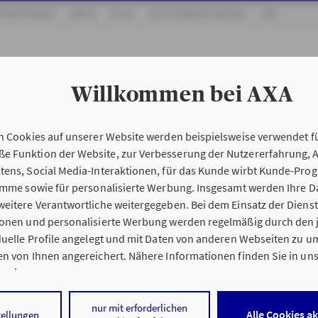
CHER DIENST
ÄRZTE
BLOG
RUHESTANDSPLANUNG
HEK
BACK
UNSER SERVICE - IHRE VORTEILE
UNSERE AGENTURHISTORIE
Willkommen bei AXA
n Cookies auf unserer Website werden beispielsweise verwendet fü
 Funktion der Website, zur Verbesserung der Nutzererfahrung, 
rvice ist bei uns indivi
tens, Social Media-Interaktionen, für das Kunde wirbt Kunde-Pro
ramme sowie für personalisierte Werbung. Insgesamt werden Ihre D
Kiel
eitere Verantwortliche weitergegeben. Bei dem Einsatz der Dienste
ionen und personalisierte Werbung werden regelmäßig durch den 
gionalvertretung Titze & Bliesner oHG in
iduelle Profile angelegt und mit Daten von anderen Webseiten zu 
n von Ihnen angereichert. Nähere Informationen finden Sie in un
nweisen
.
 auf „Alle Cookies akzeptieren" stimmen Sie für alle nicht technisc
erung Kiel Kronshagen mit den
nur mit erforderlichen
Alle Cookies a
tellungen