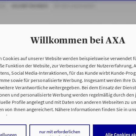
GEN
GESCHÄFTSKUNDEN
ÖFFENTLICHER DIENST
SACH- UND ERTRAGSAUSFALL
HAFTPFLICHT
Willkommen bei AXA
n Cookies auf unserer Website werden beispielsweise verwendet fü
 Funktion der Website, zur Verbesserung der Nutzererfahrung, 
tens, Social Media-Interaktionen, für das Kunde wirbt Kunde-Pro
ramme sowie für personalisierte Werbung. Insgesamt werden Ihre D
eitere Verantwortliche weitergegeben. Bei dem Einsatz der Dienste
ionen und personalisierte Werbung werden regelmäßig durch den 
iduelle Profile angelegt und mit Daten von anderen Webseiten zu 
n von Ihnen angereichert. Nähere Informationen finden Sie in un
nweisen
.
 auf „Alle Cookies akzeptieren" stimmen Sie für alle nicht technisc
nur mit erforderlichen
Alle Cookies a
tellungen