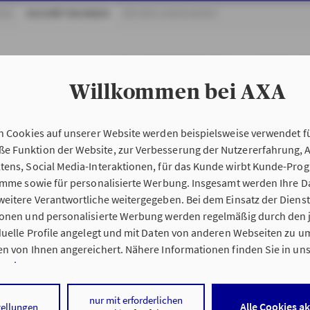
GEN
GESCHÄFTSKUNDEN
ÖFFENTLICHER DIENST
SACH- UND ERTRAGSAUSFALL
HAFTPFLICHT
Willkommen bei AXA
n Cookies auf unserer Website werden beispielsweise verwendet fü
 Funktion der Website, zur Verbesserung der Nutzererfahrung, 
tens, Social Media-Interaktionen, für das Kunde wirbt Kunde-Pro
ramme sowie für personalisierte Werbung. Insgesamt werden Ihre D
eitere Verantwortliche weitergegeben. Bei dem Einsatz der Dienste
ionen und personalisierte Werbung werden regelmäßig durch den 
iduelle Profile angelegt und mit Daten von anderen Webseiten zu 
n von Ihnen angereichert. Nähere Informationen finden Sie in un
nweisen
.
 auf „Alle Cookies akzeptieren" stimmen Sie für alle nicht technisc
nur mit erforderlichen
Alle Cookies a
tellungen