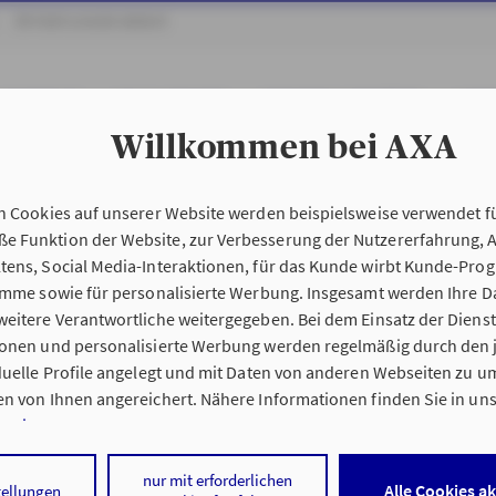
ÖFFENTLICHER DIENST
FAHRZEUGE
HAUS & WOHNEN
VORSORGE & VERMÖGEN
HAFT
Willkommen bei AXA
n Cookies auf unserer Website werden beispielsweise verwendet fü
 Funktion der Website, zur Verbesserung der Nutzererfahrung, 
tens, Social Media-Interaktionen, für das Kunde wirbt Kunde-Pro
ramme sowie für personalisierte Werbung. Insgesamt werden Ihre D
eitere Verantwortliche weitergegeben. Bei dem Einsatz der Dienste
ionen und personalisierte Werbung werden regelmäßig durch den 
iduelle Profile angelegt und mit Daten von anderen Webseiten zu 
n von Ihnen angereichert. Nähere Informationen finden Sie in un
nweisen
.
 auf „Alle Cookies akzeptieren" stimmen Sie für alle nicht technisc
nur mit erforderlichen
Alle Cookies a
tellungen